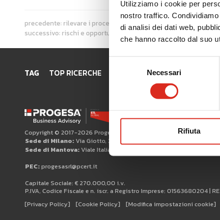
Utilizziamo i cookie per perso
nostro traffico. Condividiamo 
precedente:
rilevare i processi esistenti
di analisi dei dati web, pubbl
successivo:
rischi e opportunità delle operazioni di finanza ag
che hanno raccolto dal suo uti
Selezione
TAG
TOP RICERCHE
SITEMAP
AREA RISERVATA
Necessari
del
consenso
Rifiuta
Copyright © 2017-2026 Progesa Spa
Sede di Milano:
Via Giotto, 3 20145 Milano
Sede di Mantova:
Viale Italia, 21 46100 Mantova Tel +39 0376 384
PEC:
progesasrl@pcert.it
Capitale Sociale: € 270.000,00 i.v.
P.IVA, Codice Fiscale e n. iscr. a Registro Imprese: 01563680204 | R
[Privacy Policy]
[Cookie Policy]
[Modifica impostazioni cookie]