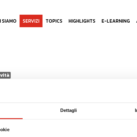
I SIAMO
SERVIZI
TOPICS
HIGHLIGHTS
E-LEARNING
ività
IBILITÀ, INNOVAZIONE E COMPLIANCE: RILEVARE LE A
Dettagli
ookie