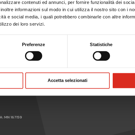
nalizzare contenuti ed annunci, per fornire funzionalità dei socia
inoltre informazioni sul modo in cui utilizza il nostro sito con i 
icità e social media, i quali potrebbero combinarle con altre inform
evolata
lizzo dei loro servizi.
WHISTLEBLOWING
Preferenze
Statistiche
Accetta selezionati
898
EA: MN 167159