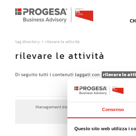
CH
tag directory
>
rilevare le attività
rilevare le attività
Di seguito tutti i contenuti taggati con:
rilevare le att
SOSTEN
Management Industriale
Consenso
Questo sito web utilizza i c