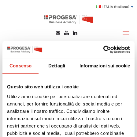
ITALIA
(italiano)
organizzazione del
primo bilancio
CHI SIAMO
consolidato
Consenso
Dettagli
Informazioni sui cookie
SERVIZI
TOPICS
Di seguito tutti i contenuti taggati con:
Questo sito web utilizza i cookie
HIGHLIGHTS
organizzazione del primo bilancio consolidato
Utilizziamo i cookie per personalizzare contenuti ed
E-LEARNING
annunci, per fornire funzionalità dei social media e per
PIANIFICAZIONE E CONTROLLO:
analizzare il nostro traffico. Condividiamo inoltre
AGEVOLAZIONI
ORGANIZZAZIONE DEL PRIMO BILANCIO
informazioni sul modo in cui utilizza il nostro sito con i
CONSOLIDATO
SUCCESS STORY
nostri partner che si occupano di analisi dei dati web,
pubblicità e social media, i quali potrebbero combinarle
CONTATTI