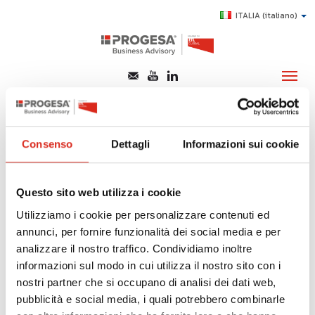
ITALIA
(italiano)
miglioramento
dell’efficienza
CHI SIAMO
Consenso
Dettagli
Informazioni sui cookie
produttiva
SERVIZI
TOPICS
Questo sito web utilizza i cookie
Di seguito tutti i contenuti taggati con:
HIGHLIGHTS
miglioramento dell’efficienza produttiva
Utilizziamo i cookie per personalizzare contenuti ed
annunci, per fornire funzionalità dei social media e per
E-LEARNING
analizzare il nostro traffico. Condividiamo inoltre
SOSTENIBILITÀ, INNOVAZIONE E COMPLIANCE:
AGEVOLAZIONI
MIGLIORAMENTO DELL’EFFICIENZA PRODUTTIVA
informazioni sul modo in cui utilizza il nostro sito con i
nostri partner che si occupano di analisi dei dati web,
SUCCESS STORY
pubblicità e social media, i quali potrebbero combinarle
Management Industriale
CONTATTI