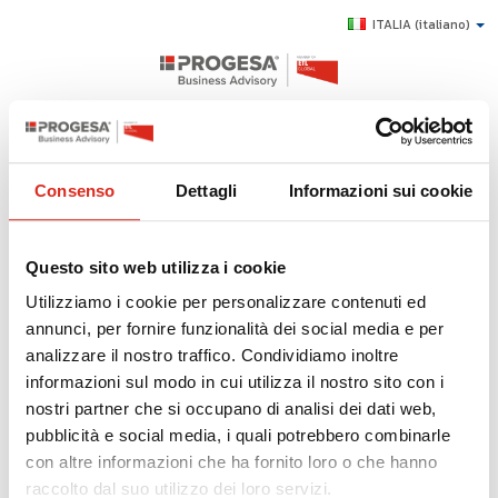
ITALIA
(italiano)
Horizon 2020
Consenso
Dettagli
Informazioni sui cookie
CHI SIAMO
SERVIZI
Di seguito tutti i contenuti taggati con:
Horizon 2020
Questo sito web utilizza i cookie
TOPICS
Utilizziamo i cookie per personalizzare contenuti ed
HIGHLIGHTS: HORIZON 2020
annunci, per fornire funzionalità dei social media e per
HIGHLIGHTS
analizzare il nostro traffico. Condividiamo inoltre
E-LEARNING
Imprese e innovazione: Horizon 2020, fondi regionali e
informazioni sul modo in cui utilizza il nostro sito con i
cluster tecnologici
nostri partner che si occupano di analisi dei dati web,
AGEVOLAZIONI
pubblicità e social media, i quali potrebbero combinarle
SUCCESS STORY
con altre informazioni che ha fornito loro o che hanno
CONTATTI
raccolto dal suo utilizzo dei loro servizi.