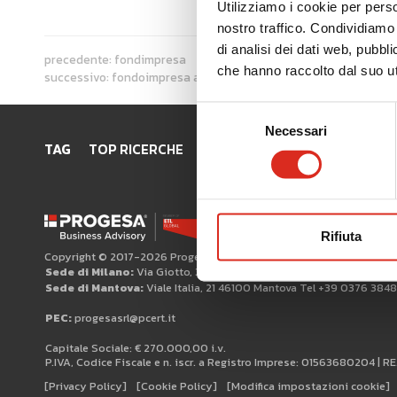
Utilizziamo i cookie per perso
nostro traffico. Condividiamo 
di analisi dei dati web, pubbl
precedente:
fondimpresa
che hanno raccolto dal suo uti
successivo:
fondoimpresa avviso
Selezione
Necessari
del
TAG
TOP RICERCHE
SITEMAP
AREA RISERVATA
consenso
Rifiuta
Copyright © 2017-2026 Progesa Spa
Sede di Milano:
Via Giotto, 3 20145 Milano
Sede di Mantova:
Viale Italia, 21 46100 Mantova Tel +39 0376 384
PEC:
progesasrl@pcert.it
Capitale Sociale: € 270.000,00 i.v.
P.IVA, Codice Fiscale e n. iscr. a Registro Imprese: 01563680204 | R
[Privacy Policy]
[Cookie Policy]
[Modifica impostazioni cookie]