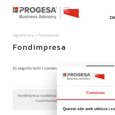
CH
tag directory
>
fondimpresa
Fondimpresa
Di seguito tutti i contenuti taggati con:
Fondimpresa
Consenso
Fondimpresa: scadenza delle risorse sui
Conti Formazione
Questo sito web utilizza i c