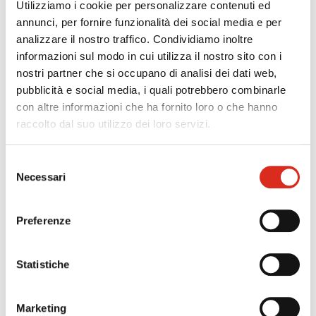
n. 1
Utilizziamo i cookie per personalizzare contenuti ed
annunci, per fornire funzionalità dei social media e per
analizzare il nostro traffico. Condividiamo inoltre
informazioni sul modo in cui utilizza il nostro sito con i
nostri partner che si occupano di analisi dei dati web,
pubblicità e social media, i quali potrebbero combinarle
con altre informazioni che ha fornito loro o che hanno
raccolto dal suo utilizzo dei loro servizi.
Reporting uniforme e certificato grazie al
software Pareto
Selezione
Necessari
del
Il nostro cliente: Ar-texÈ dal 1970 che la Ar-tex
consenso
opera nel mercato italiano e internazionale degli
o-rings e degli articoli tecnici in gomma con
Preferenze
l’obiettivo fondamentale di soddisfare le esigenze
di ogni[...]
Statistiche
n. 1
Marketing