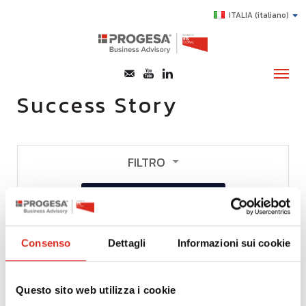
ITALIA
(italiano)
Success Story
CHI SIAMO
SERVIZI
FILTRO
TOPICS
sistemi informativi
×
HIGHLIGHTS
E-LEARNING
ANNULLA
Consenso
Dettagli
Informazioni sui cookie
AGEVOLAZIONI
SUCCESS STORY
Questo sito web utilizza i cookie
CONTATTI