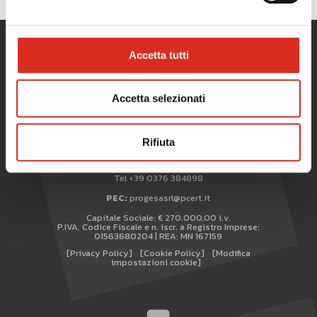
Accetta tutti
TAG
Accetta selezionati
TOP RICERCHE
SITEMAP
Rifiuta
Copyright © 2017-2026 Progesa Spa
AREA RISERVATA
Sede di Milano:
Via Giotto, 3 20145 Milano
Sede di Mantova:
Viale Italia, 21 46100 Mantova
WHISTLEBLOWING
Tel +39 0376 384898
PEC:
progesasrl@pcert.it
Capitale Sociale: € 270.000,00 i.v.
P.IVA, Codice Fiscale e n. iscr. a Registro Imprese:
01563680204 | REA: MN 167159
[Privacy Policy]
[Cookie Policy]
[Modifica
impostazioni cookie]