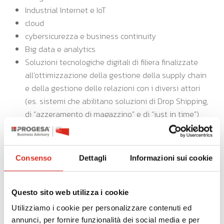
Industrial Internet e IoT
cloud
cybersicurezza e business continuity
Big data e analytics
Soluzioni tecnologiche digitali di filiera finalizzate
all’ottimizzazione della gestione della supply chain
e della gestione delle relazioni con i diversi attori
(es. sistemi che abilitano soluzioni di Drop Shipping,
di “azzeramento di magazzino” e di “just in time”)
Software, piattaforme e applicazioni digitali per la
gestione e il coordinamento della logistica con
elevate caratteristiche di integrazione delle attività
Consenso
Dettagli
Informazioni sui cookie
di servizio (comunicazione intra-impresa, impresa-
campo con integrazione telematica dei dispositivi
on-field e dei dispositivi mobili, rilevazione
Questo sito web utilizza i cookie
telematica di prestazioni e guasti dei dispositivi on-
Utilizziamo i cookie per personalizzare contenuti ed
field; incluse attività connesse a sistemi informativi
annunci, per fornire funzionalità dei social media e per