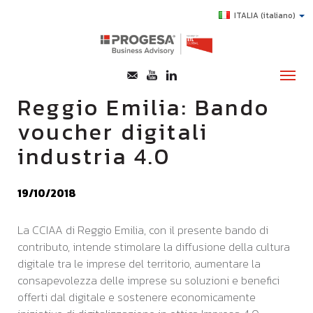
ITALIA
(italiano)
Reggio Emilia: Bando
voucher digitali
CHI SIAMO
industria 4.0
SERVIZI
TOPICS
19/10/2018
HIGHLIGHTS
La CCIAA di Reggio Emilia, con il presente bando di
E-LEARNING
contributo, intende stimolare la diffusione della cultura
AGEVOLAZIONI
digitale tra le imprese del territorio, aumentare la
consapevolezza delle imprese su soluzioni e benefici
SUCCESS STORY
offerti dal digitale e sostenere economicamente
CONTATTI