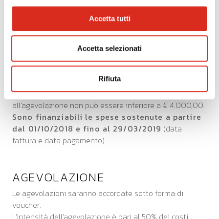
programmi informatici strettamente connessi al
Accetta tutti
progetto di digitalizzazione aziendale I4.0 - nel
limite massimo del 50% del totale della spesa
Accetta selezionati
prevista dall’impresa (il progetto quindi deve
prevedere obbligatoriamente spese per la
consulenza e/o per la formazione).
Rifiuta
L’investimento minimo ritenuto ammissibile
all’agevolazione non può essere inferiore a € 4.000,00.
Sono finanziabili le spese sostenute a partire
dal 01/10/2018 e fino al 29/03/2019
(data
fattura e data pagamento).
AGEVOLAZIONE
Le agevolazioni saranno accordate sotto forma di
voucher.
L’intensità dell’agevolazione è pari al 50% dei costi