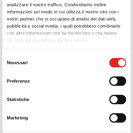
e gestionali - ad es. ERP, MES, PLM, SCM, CRM, etc.-
analizzare il nostro traffico. Condividiamo inoltre
e progettazione ed utilizzo di tecnologie di
informazioni sul modo in cui utilizza il nostro sito con i
tracciamento, ad es. RFID, barcode, etc)
nostri partner che si occupano di analisi dei dati web,
pubblicità e social media, i quali potrebbero combinarle
sistemi di e-commerce
con altre informazioni che ha fornito loro o che hanno
sistemi di pagamento mobile e/o via Internet
raccolto dal suo utilizzo dei loro servizi.
sistemi EDI, electronic data interchange
geolocalizzazione
Selezione
tecnologie per l’in-store customer experience
Necessari
del
system integration applicata all’automazione dei
consenso
processi
Preferenze
SPESE AMMISSIBILI
Statistiche
Investimenti in servizi di formazione e consulenza
finalizzati all’introduzione in azienda di tecnologie e
nuove competenze digitali in attuazione della
Marketing
strategia definita nel Piano Nazionale Impresa 4.0;
Investimenti in attrezzature tecnologiche e