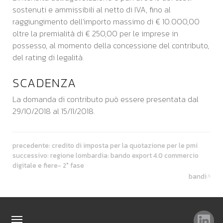
sostenuti e ammissibili al netto di IVA, fino al
raggiungimento dell’importo massimo di € 10.000,00
oltre la premialità di € 250,00 per le imprese in
possesso, al momento della concessione del contributo,
del rating di legalità.
SCADENZA
La domanda di contributo può essere presentata dal
29/10/2018 al 15/11/2018.
precedente:
credito di imposta per la quotazione per le pmi
successivo:
regione lombardia: bando export 4.0 commercio
digitale e fiere- 2° fase
bandi