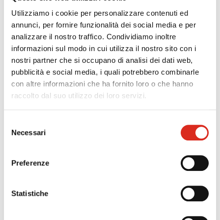
Utilizziamo i cookie per personalizzare contenuti ed
annunci, per fornire funzionalità dei social media e per
precedente:
al via le domande per il credito di imposta
analizzare il nostro traffico. Condividiamo inoltre
sponsorizzazioni sportive
informazioni sul modo in cui utilizza il nostro sito con i
successivo:
dl milleproroghe: slitta al 31/12 il termine per la
nostri partner che si occupano di analisi dei dati web,
consegna di beni strumentali 4.0 prenotati nel 2021
highlights
pubblicità e social media, i quali potrebbero combinarle
con altre informazioni che ha fornito loro o che hanno
raccolto dal suo utilizzo dei loro servizi.
Selezione
Necessari
del
consenso
Preferenze
Statistiche