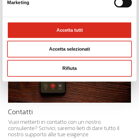
News Qlik®
Marketing
®
Scopri tutte le news relative al topic Qlik
Accetta tutti
Accetta selezionati
Rifiuta
Contatti
Vuoi metterti in contatto con un nostro
consulente? Scrivici, saremo lieti di dare tutto il
nostro supporto alle tue esigenze.