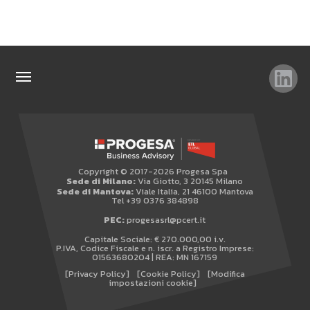
TAG
TOP RICERCHE
SITEMAP
Copyright © 2017-2026 Progesa Spa
AREA RISERVATA
Sede di Milano:
Via Giotto, 3 20145 Milano
Sede di Mantova:
Viale Italia, 21 46100 Mantova
WHISTLEBLOWING
Tel +39 0376 384898
PEC:
progesasrl@pcert.it
Capitale Sociale: € 270.000,00 i.v.
P.IVA, Codice Fiscale e n. iscr. a Registro Imprese:
01563680204 | REA: MN 167159
[Privacy Policy]
[Cookie Policy]
[Modifica
impostazioni cookie]