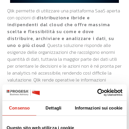
Qlik permette di utilizzare una piattaforma SaaS aperta
con opzioni di
distribuzione ibride e
indipendenti dal cloud che offre massima
scelta e flessibilità su come e dove
distribuire, archiviare e analizzare i dati, su
uno o più cloud
. Questa soluzione risponde alle
esigenze delle organizzazioni che raccolgono enormi
quantità di dati, tuttavia la maggior parte dei dati utili
per orientare le decisioni e le azioni non è né pronta per
le analytics né accessibile, rendendo così difficile la
valutazione. Qlik rende operative le informazioni
aziendali per le analytics, trasformando i dati grezzi in
dati affidabili, utilizzabili, facili da trovare, attuali e
immediatamente disponibili per Qlik Sense®, Tableau,
PowerBI e oltre, su qualsiasi cloud tu scelga.
Consenso
Dettagli
Informazioni sui cookie
Contattaci per scoprire di più
Questo sito web utilizza i cookie