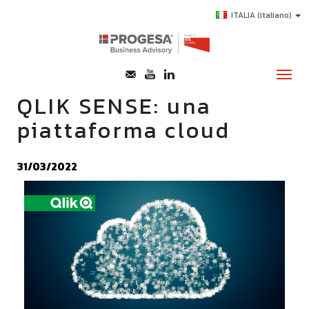
ITALIA
(italiano)
QLIK SENSE: una
piattaforma cloud
CHI SIAMO
SERVIZI
31/03/2022
TOPICS
HIGHLIGHTS
E-LEARNING
AGEVOLAZIONI
SUCCESS STORY
CONTATTI