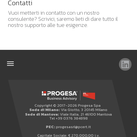
Contatti
Vuoi metterti in contatto con un nostro
consulente? Scrivici, saremo lieti di dare tutto il
nostro supporto alle tue esigenze.
TAG
TOP RICERCHE
SITEMAP
Copyright © 2017-2026 Progesa Spa
AREA RISERVATA
Sede di Milano:
Via Giotto, 3 20145 Milano
Sede di Mantova:
Viale Italia, 21 46100 Mantova
WHISTLEBLOWING
Tel +39 0376 384898
PEC:
progesasrl@pcert.it
Capitale Sociale: € 270.000,00 i.v.