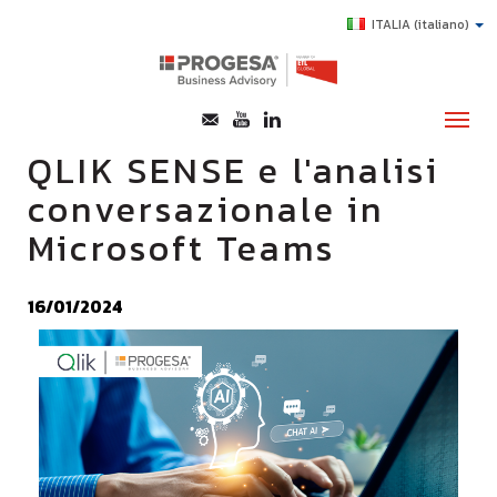
ITALIA
(italiano)
QLIK SENSE e l'analisi
conversazionale in
CHI SIAMO
Microsoft Teams
SERVIZI
TOPICS
16/01/2024
HIGHLIGHTS
E-LEARNING
AGEVOLAZIONI
SUCCESS STORY
CONTATTI