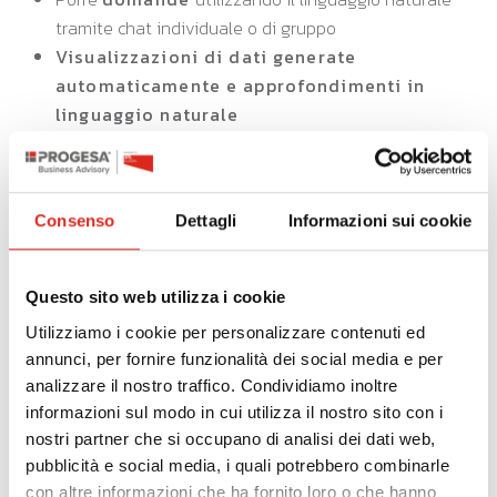
tramite chat individuale o di gruppo
Visualizzazioni di dati generate
automaticamente e approfondimenti in
linguaggio naturale
Cercare i dati corretti in tutte le tue app
Qlik
Condividere
approfondimenti e collaborare con gli
Consenso
Dettagli
Informazioni sui cookie
altri
Accedere
all'analisi conversazionale tramite
dispositivi mobili
Questo sito web utilizza i cookie
Elaborare e generare anali in linguaggio naturale in
Utilizziamo i cookie per personalizzare contenuti ed
più di 10 lingue
annunci, per fornire funzionalità dei social media e per
Qlik aiuta ad accelerare le iniziative di
analizzare il nostro traffico. Condividiamo inoltre
Business Intelligence, Machine Learning e
informazioni sul modo in cui utilizza il nostro sito con i
Artificial Intelligence per i clienti Microsoft
nostri partner che si occupano di analisi dei dati web,
con una suite di soluzioni. In qualità di partner Microsoft
pubblicità e social media, i quali potrebbero combinarle
di primo livello di lunga data per la competenza Azure
con altre informazioni che ha fornito loro o che hanno