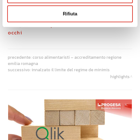
Ma non fidarti solo della nostra parola. Prova tu stesso
Rifiuta
la soluzione di analytics basate sul
cloud,
contattaci
per vedere la demo con i tuoi
occhi
precedente:
corso alimentaristi – accreditamento regione
emilia romagna
successivo:
innalzato il limite del regime de minimis
highlights