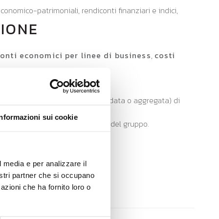
economico-patrimoniali, rendiconti finanziari e indici,
TIONE
onti economici per linee di business
,
costi
lisi economico-finanziaria (consolidata o aggregata) di
Informazioni sui cookie
integrata
con tutte le aziende del gruppo.
l media e per analizzare il
.
nostri partner che si occupano
azioni che ha fornito loro o