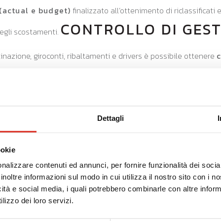
(actual e budget)
finalizzato all’ottenimento di riclassificati 
CONTROLLO DI GES
degli scostamenti.
stinazione, giroconti, ribaltamenti e drivers è possibile ottenere
c
CONSOLIDAMENTO
per commessa
.
ati gestionali di Aziende o Divisioni
, finalizzati all’ana
rafiche unitarie e processi di rettifica/assestamento.
Dettagli
ionale periodico avviene all’interno di
una sola piattaforma 
ookie
nalizzare contenuti ed annunci, per fornire funzionalità dei socia
arm, dotata di tutti i parametri di sicurezza e privacy necessari
inoltre informazioni sul modo in cui utilizza il nostro sito con i 
nata alla nuova release.
icità e social media, i quali potrebbero combinarle con altre inform
lizzo dei loro servizi.