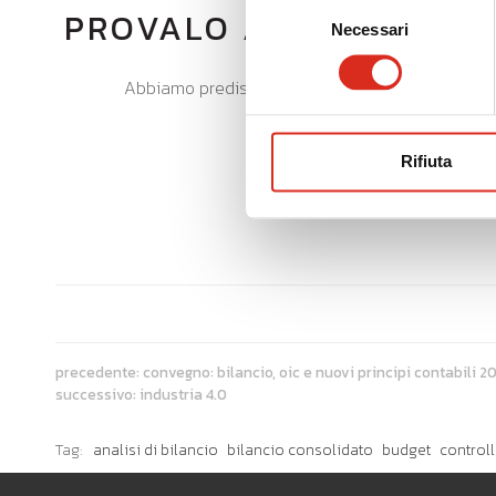
Selezione
PROVALO ADESSO!
Necessari
del
consenso
Abbiamo predisposto un ambiente demo dove è poss
Rifiuta
precedente:
convegno: bilancio, oic e nuovi principi contabili 2
successivo:
industria 4.0
Tag:
analisi di bilancio
bilancio consolidato
budget
controll