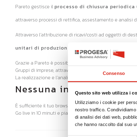
Pareto gestisce il
processo di chiusura periodica 
attraverso processi di rettifica, assestamento e analisi 
Attraverso l’attribuzione di ricavi/costi ad oggetti di de
unitari di produzione
o di servizio e
marginalità 
Grazie a Pareto è possibile costruire
bilanci consolid
Gruppi di imprese, attraverso l’utilizzo di strutture anag
Consenso
La realizzazione e l’analisi del bilancio consolidato gest
Nessuna installazione
Questo sito web utilizza i c
Utilizziamo i cookie per perso
È sufficiente il tuo browser connesso alla nostra Server-F
nostro traffico. Condividiamo 
Go live in 10 minuti e piattaforma costantemente aggior
di analisi dei dati web, pubbl
che hanno raccolto dal suo uti