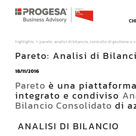
CH
highlights
>
pareto: analisi di bilancio, controllo di gestione 
Pareto: Analisi di Bilan
18/11/2016
Pareto
è una piattaforma
integrato e condiviso
Ana
Bilancio Consolidato
di a
ANALISI DI BILANCIO