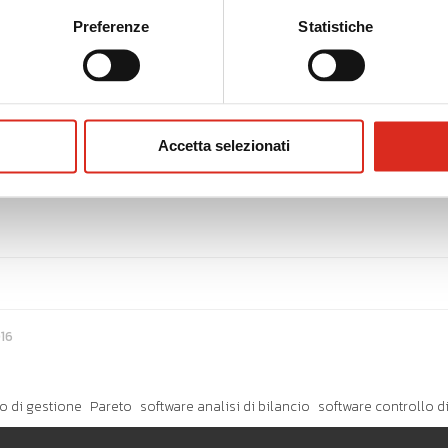
Preferenze
Statistiche
ibile approfondire le caratteristiche dell’applicazione attraver
• RICHIEDI LA DEMO •
Accetta selezionati
016
o di gestione
Pareto
software analisi di bilancio
software controllo d