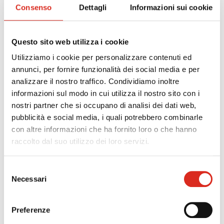
Investimenti in campagne pubblicitarie, incluse le
Consenso
Dettagli
Informazioni sui cookie
sponsorizzazioni, nei confronti di leghe che organizzano
campionati nazionali a squadre nell'ambito delle
discipline olimpiche e paraolimpiche ovvero società
Questo sito web utilizza i cookie
sportive professionistiche e società ed associazioni
Utilizziamo i cookie per personalizzare contenuti ed
sportive dilettantistiche iscritte al registro CONI
annunci, per fornire funzionalità dei social media e per
operanti in discipline ammesse ai Giochi Olimpici e che
analizzare il nostro traffico. Condividiamo inoltre
svolgono attività sportiva giovanile.
informazioni sul modo in cui utilizza il nostro sito con i
nostri partner che si occupano di analisi dei dati web,
PERIODO INVESTIMENTI
pubblicità e social media, i quali potrebbero combinarle
Dal 1° luglio 2020 e fino al 31 dicembre 2020.
con altre informazioni che ha fornito loro o che hanno
Investimento minimo € 10.000,00
raccolto dal suo utilizzo dei loro servizi.
AGEVOLAZIONE
Selezione
Necessari
Contributo, sotto forma di credito d'imposta, pari al 50%
del
degli investimenti effettuati.
consenso
Preferenze
SCADENZA