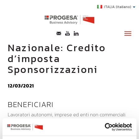
ITALIA
(italiano)
Nazionale: Credito
d’imposta
CHI SIAMO
Sponsorizzazioni
SERVIZI
TOPICS
12/03/2021
HIGHLIGHTS
BENEFICIARI
E-LEARNING
Lavoratori autonomi, imprese ed enti non commerciali.
AGEVOLAZIONI
SUCCESS STORY
SPESE AMMISSIBILI
CONTATTI