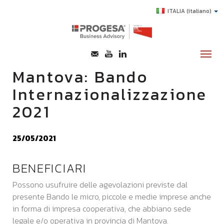
ITALIA
(italiano)
Mantova: Bando
Internazionalizzazione
CHI SIAMO
2021
SERVIZI
TOPICS
25/05/2021
HIGHLIGHTS
BENEFICIARI
E-LEARNING
Possono usufruire delle agevolazioni previste dal
AGEVOLAZIONI
presente Bando le micro, piccole e medie imprese anche
SUCCESS STORY
in forma di impresa cooperativa, che abbiano sede
legale e/o operativa in provincia di Mantova.
CONTATTI