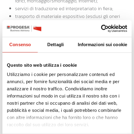
idrici, montaggio/smontaggio, internet);
servizi di traduzione ed interpretariato in fiera;
trasporto di materiale espositivo (esclusi gli oneri
doganali);
MISURA B) manifestazioni fieristiche
internazionali in Italia
Consenso
Dettagli
Informazioni sui cookie
Costi di partecipazione con proprio stand a
manifestazioni fieristiche in Italia a carattere
internazionale con iscrizione della propria
Questo sito web utilizza i cookie
denominazione o ragione sociale nel catalogo della
Utilizziamo i cookie per personalizzare contenuti ed
manifestazione e tramite l’esposizione diretta del
annunci, per fornire funzionalità dei social media e per
marchio e/o dei prodotti.
analizzare il nostro traffico. Condividiamo inoltre
informazioni sul modo in cui utilizza il nostro sito con i
Spese ammissibili:
nostri partner che si occupano di analisi dei dati web,
iscrizione e oneri fissi previsti dal regolamento della
pubblicità e social media, i quali potrebbero combinarle
manifestazione fieristica;
con altre informazioni che ha fornito loro o che hanno
iscrizione al catalogo della fiera;
raccolto dal suo utilizzo dei loro servizi.
noleggio area espositiva;