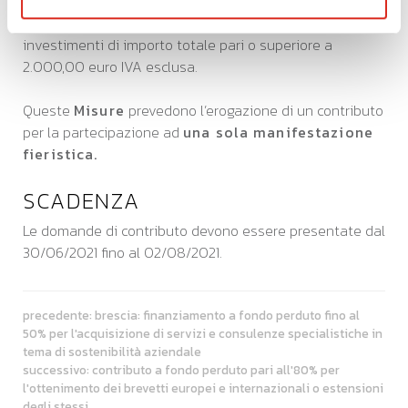
perduto a copertura del 50% del valore
delle spese sostenute e ammissibili al netto di IVA per
investimenti di importo totale pari o superiore a
2.000,00 euro IVA esclusa.
Queste
Misure
prevedono l’erogazione di un contributo
per la partecipazione ad
una sola manifestazione
fieristica.
SCADENZA
Le domande di contributo devono essere presentate dal
30/06/2021 fino al 02/08/2021.
precedente:
brescia: finanziamento a fondo perduto fino al
50% per l'acquisizione di servizi e consulenze specialistiche in
tema di sostenibilità aziendale
successivo:
contributo a fondo perduto pari all'80% per
l'ottenimento dei brevetti europei e internazionali o estensioni
degli stessi