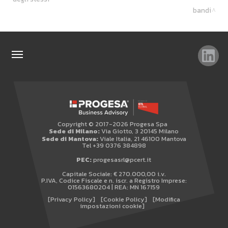
bandi
TAG
TOP RICERCHE
SITEMAP
Copyright © 2017-2026 Progesa Spa
AREA RISERVATA
Sede di Milano:
Via Giotto, 3 20145 Milano
Sede di Mantova:
Viale Italia, 21 46100 Mantova
WHISTLEBLOWING
Tel +39 0376 384898
PEC:
progesasrl@pcert.it
Capitale Sociale: € 270.000,00 i.v.
P.IVA, Codice Fiscale e n. iscr. a Registro Imprese:
01563680204 | REA: MN 167159
[Privacy Policy]
[Cookie Policy]
[Modifica
impostazioni cookie]