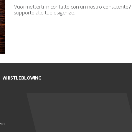
Vuoi metterti in contatto con un nostro consulente? Sc
supporto alle tue esigenze.
WHISTLEBLOWING
898