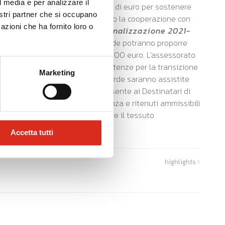
l media e per analizzare il
i deciso di stanziare 40 milioni di euro per sostenere
nostri partner che si occupano
tale di rischio d'impresa attraverso la cooperazione con
azioni che ha fornito loro o
inea Dedicata all'Internazionalizzazione 2021-
tà globale delle imprese. Le aziende potranno proporre
neficiare di contributi fino a 350.000 euro. L’assessorato
sostenere lo sviluppo delle competenze per la transizione
Marketing
euro per dipendente, le Pmi lombarde saranno assistite
ione e digitalizzazione. Ciò consente ai Destinatari di
tti i progetti valutati di eccellenza e ritenuti ammissibili
rogetti di qualità per rivitalizzare il tessuto
Accetta tutti
highlights