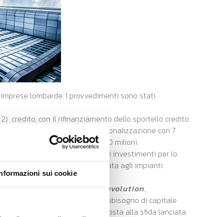
imprese lombarde. I provvedimenti sono stati
2) credito, con il rifinanziamento dello sportello credito
 40 milioni di euro; 4) internazionalizzazione con 7
ti del commercio per ulteriori 10 milioni.
lizzate a favorire l'attivazione di investimenti per lo
l'efficienza energetica
dedicata agli impianti
Informazioni sui cookie
gli investimenti esistenti.
e sulla misura
credito adesso evolution
,
enorme successo, è finanziare il fabbisogno di capitale
 up
, è stata concepita come risposta alla sfida lanciata