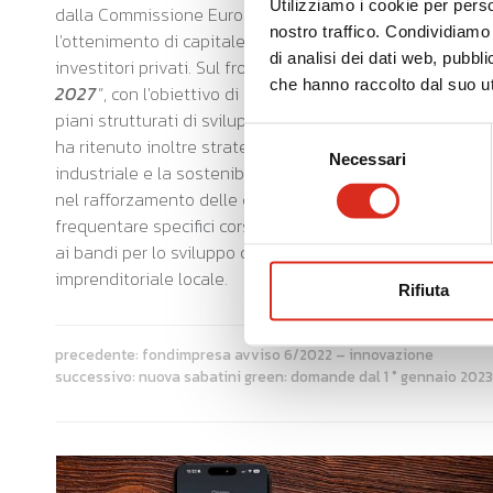
Utilizziamo i cookie per perso
dalla Commissione Europea per facilitare l'accesso a fin
nostro traffico. Condividiamo 
l'ottenimento di capitale di rischio (equity) attraverso 
di analisi dei dati web, pubbl
investitori privati. Sul fronte dell'internazionalizzazion
che hanno raccolto dal suo uti
2027
”, con l'obiettivo di sostenere lo sviluppo interna
piani strutturati di sviluppo internazionale per avviare o
Selezione
ha ritenuto inoltre strategico intervenire sulla
formazi
Necessari
del
industriale e la sostenibilità delle imprese lombarde. 
consenso
nel rafforzamento delle competenze strategiche interne a
frequentare specifici corsi di formazione. Infine, ulterior
ai bandi per lo sviluppo dei
distretti del commercio
imprenditoriale locale.
Rifiuta
precedente:
fondimpresa avviso 6/2022 – innovazione
successivo:
nuova sabatini green: domande dal 1 ° gennaio 2023