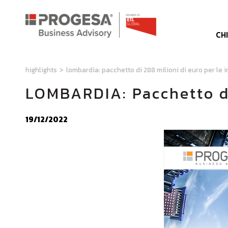
CH
highlights
>
lombardia: pacchetto di 288 milioni di euro per le 
LOMBARDIA: Pacchetto di
19/12/2022