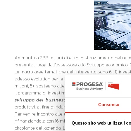
Ammonta a 288 milioni di euro lo stanziamento del nuo
presentati oggi dall’assessore allo Sviluppo economico, 
Le macro aree tematiche dell’intervento sono 6 : 1) invest
adesso evolution per le PMI di 16 milioni; 3) sostegno a
milioni; 5) sostegno alle competenze delle PMI, con 5 mili
Il programma di investimenti si articola ulteriormente in t
sviluppo del business, potenziare la flessibilità
Consenso
produttivi, al fine di ridurre l'impatto ambientale e attr
Per venire incontro alle esigenze di liquidità delle imp
rifinanziandola con 16 milioni di euro per ridurre gli inte
Questo sito web utilizza i c
circolante dell'azienda. La terza misura del pacchetto n