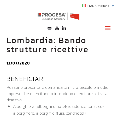
ITALIA
(italiano)
Lombardia: Bando
strutture ricettive
CHI SIAMO
SERVIZI
13/07/2020
TOPICS
BENEFICIARI
HIGHLIGHTS
Possono presentare domanda le micro, piccole e medie
E-LEARNING
imprese che esercitano o intendono esercitare attività
AGEVOLAZIONI
ricettiva:
Alberghiera (alberghi o hotel; residenze turistico-
SUCCESS STORY
alberghiere; alberghi diffusi; condhotel);
CONTATTI