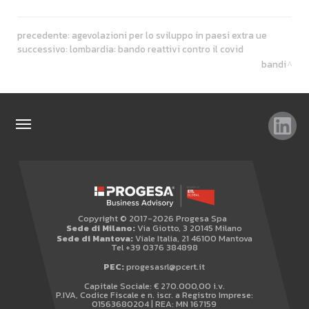
precedente:
agevolazioni per lo sviluppo in paesi extra ue
successivo:
lombardia: bando reattivi contro il covid
bandi
TAG
TOP RICERCHE
SITEMAP
Copyright © 2017-2026 Progesa Spa
AREA RISERVATA
Sede di Milano:
Via Giotto, 3 20145 Milano
Sede di Mantova:
Viale Italia, 21 46100 Mantova
WHISTLEBLOWING
Tel +39 0376 384898
PEC:
progesasrl@pcert.it
Capitale Sociale: € 270.000,00 i.v.
P.IVA, Codice Fiscale e n. iscr. a Registro Imprese:
01563680204 | REA: MN 167159