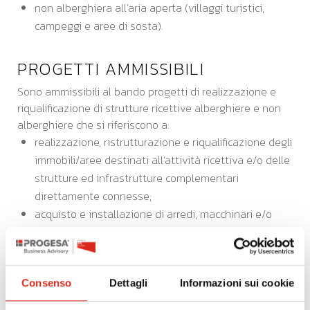
non alberghiera all’aria aperta (villaggi turistici,
campeggi e aree di sosta).
PROGETTI AMMISSIBILI
Sono ammissibili al bando progetti di realizzazione e
riqualificazione di strutture ricettive alberghiere e non
alberghiere che si riferiscono a:
realizzazione, ristrutturazione e riqualificazione degli
immobili/aree destinati all’attività ricettiva e/o delle
strutture ed infrastrutture complementari
direttamente connesse;
acquisto e installazione di arredi, macchinari e/o
attrezzature anche di carattere tecnologico.
I progetti devono riferirsi ai temi del posizionamento
strategico turistico di Regione Lombardia, ovvero:
Consenso
Dettagli
Informazioni sui cookie
enogastronomia & food experience
fashion e design