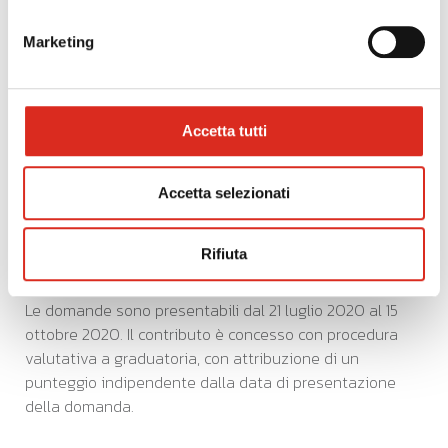
La voce b) è ammessa per un massimale del 40%
della voce a).
Marketing
AGEVOLAZIONE
Contributo a fondo perduto fino al 50% delle
Accetta tutti
spese ammesse
, fino ad un massimo di 200.000
euro. L’importo minimo del progetto deve essere pari ad
Accetta selezionati
almeno 80.000 euro.
Rifiuta
SCADENZA
Le domande sono presentabili dal 21 luglio 2020 al 15
ottobre 2020. Il contributo è concesso con procedura
valutativa a graduatoria, con attribuzione di un
punteggio indipendente dalla data di presentazione
della domanda.