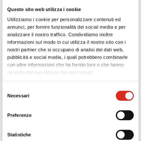
business congressi & incentive
Questo sito web utilizza i cookie
natura & green
Utilizziamo i cookie per personalizzare contenuti ed
sport & turismo attivo
annunci, per fornire funzionalità dei social media e per
terme & benessere
analizzare il nostro traffico. Condividiamo inoltre
informazioni sul modo in cui utilizza il nostro sito con i
SPESE AMMISSIBILI
nostri partner che si occupano di analisi dei dati web,
pubblicità e social media, i quali potrebbero combinarle
Sono ammissibili le spese, sostenute dalla data di
con altre informazioni che ha fornito loro o che hanno
presentazione della domanda ed entro i 18 mesi dalla
raccolto dal suo utilizzo dei loro servizi.
concessione del contributo, per:
arredi, macchinari e attrezzature;
Selezione
opere edili-murarie e impiantistiche;
Necessari
del
progettazione e direzione lavori (max. 8% lettera b);
consenso
spese generali (max. 7% altre spese).
Preferenze
Per gestori di immobili, la cui proprietà sia in capo a un
soggetto che svolge attività economica:
La voce c) NON è ammessa.
Statistiche