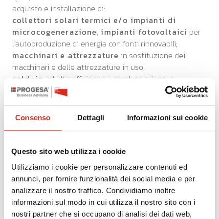
acquisto e installazione di:
collettori solari termici e/o impianti di
microcogenerazione
;
impianti fotovoltaici
per
l’autoproduzione di energia con fonti rinnovabili;
macchinari e attrezzature
in sostituzione dei
macchinari e delle attrezzature in uso;
caldaie
ad alta efficienza a condensazione, a
biomassa ovvero
pompe di calore
in sostituzione
delle caldaie in uso;
raffrescatori/raffreddatori
evaporativi portatili o fissi che non richiedono l’utilizzo
Consenso
Dettagli
Informazioni sui cookie
di fluidi refrigeranti in sostituzione di quelli in uso;
sistemi di domotica e/o di sistemi digitali
per
il risparmio energetico e di monitoraggio dei consumi
Questo sito web utilizza i cookie
energetici;
apparecchi LED
a basso consumo in
Utilizziamo i cookie per personalizzare contenuti ed
sostituzione dell'illuminazione tradizionale (c.d.
annunci, per fornire funzionalità dei social media e per
relamping);
analizzare il nostro traffico. Condividiamo inoltre
nonché:
informazioni sul modo in cui utilizza il nostro sito con i
costi
per
opere murarie
,
impiantistica
e costi
nostri partner che si occupano di analisi dei dati web,