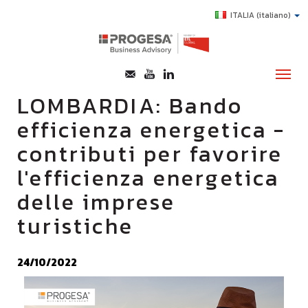
ITALIA
(italiano)
LOMBARDIA: Bando
efficienza energetica -
CHI SIAMO
contributi per favorire
SERVIZI
l'efficienza energetica
TOPICS
delle imprese
HIGHLIGHTS
turistiche
E-LEARNING
AGEVOLAZIONI
24/10/2022
SUCCESS STORY
CONTATTI