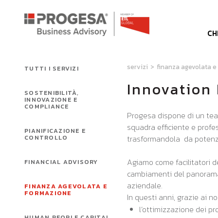
CH
servizi
>
finanza agevolata e
TUTTI I SERVIZI
Innovation
SOSTENIBILITÀ,
INNOVAZIONE E
COMPLIANCE
Progesa dispone di un team 
squadra efficiente e profess
PIANIFICAZIONE E
CONTROLLO
trasformandola da potenzia
Agiamo come facilitatori de
FINANCIAL ADVISORY
cambiamenti del panorama t
aziendale.
FINANZA AGEVOLATA E
FORMAZIONE
In questi anni, grazie ai 
l’ottimizzazione dei pr
HUMAN PEOPLE CAPITAL