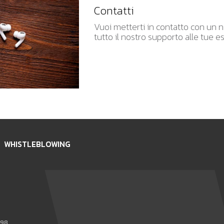
Contatti
Vuoi metterti in contatto con un no
tutto il nostro supporto alle tue e
WHISTLEBLOWING
898