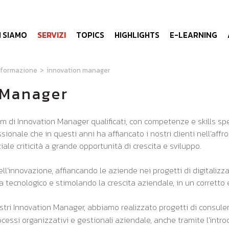
I SIAMO
SERVIZI
TOPICS
HIGHLIGHTS
E-LEARNING
 formazione
>
innovation manager
 Manager
di Innovation Manager qualificati, con competenze e skills specifi
ionale che in questi anni ha affiancato i nostri clienti nell’affro
le criticità a grande opportunità di crescita e sviluppo.
ll’innovazione, affiancando le aziende nei progetti di digitalizz
ecnologico e stimolando la crescita aziendale, in un corretto 
nostri Innovation Manager, abbiamo realizzato progetti di consul
ocessi organizzativi e gestionali aziendale, anche tramite l'int