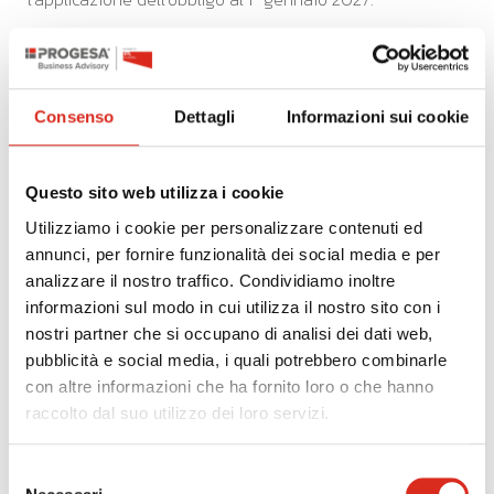
È importante ribadire infine l’introduzione nel report di
sostenibilità, dell’applicazione del
principio di
doppia materialità
il quale impone l’inserimento non
Consenso
Dettagli
Informazioni sui cookie
solo della rappresentazione dell’impatto delle attività
aziendali sull’ambiente e la società, ma anche degli
effetti dei fattori di sostenibilità ESG sulla situazione
Questo sito web utilizza i cookie
economica e finanziaria dell’impresa.
Utilizziamo i cookie per personalizzare contenuti ed
NB: Gli impatti finanziari vanno intesi nel contesto di
annunci, per fornire funzionalità dei social media e per
reporting di sostenibilità e non vanno confusi con quelli
analizzare il nostro traffico. Condividiamo inoltre
che debbono essere rilevati nel bilancio.
informazioni sul modo in cui utilizza il nostro sito con i
nostri partner che si occupano di analisi dei dati web,
pubblicità e social media, i quali potrebbero combinarle
con altre informazioni che ha fornito loro o che hanno
raccolto dal suo utilizzo dei loro servizi.
Progesa propone
ECONUP
un programma di lavoro
Selezione
articolato su
6 fasi operative, coerenti agli