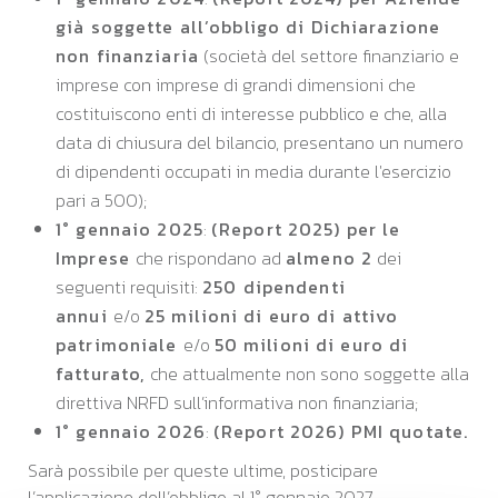
già soggette all’obbligo di Dichiarazione
non finanziaria
(società del settore finanziario e
imprese con imprese di grandi dimensioni che
costituiscono enti di interesse pubblico e che, alla
data di chiusura del bilancio, presentano un numero
di dipendenti occupati in media durante l'esercizio
pari a 500);
1° gennaio 2025
:
(Report 2025) per le
Imprese
che rispondano ad
almeno 2
dei
seguenti requisiti:
250 dipendenti
annui
e/o
25 milioni di euro di attivo
patrimoniale
e/o
50 milioni di euro di
fatturato,
che attualmente non sono soggette alla
direttiva NRFD sull’informativa non finanziaria;
1° gennaio 2026
:
(Report 2026) PMI quotate.
Sarà possibile per queste ultime, posticipare
l’applicazione dell’obbligo al 1° gennaio 2027.