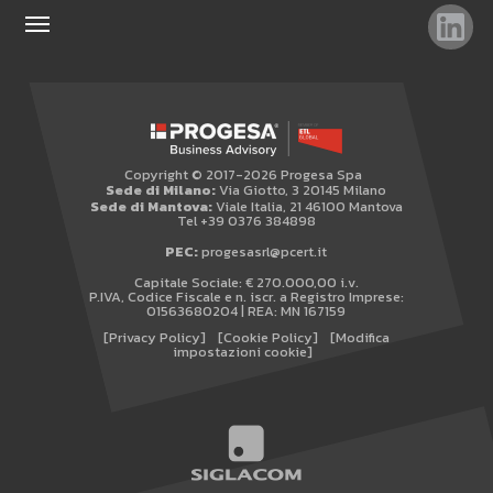
TAG
TOP RICERCHE
SITEMAP
Copyright © 2017-2026 Progesa Spa
AREA RISERVATA
Sede di Milano:
Via Giotto, 3 20145 Milano
Sede di Mantova:
Viale Italia, 21 46100 Mantova
WHISTLEBLOWING
Tel +39 0376 384898
PEC:
progesasrl@pcert.it
Capitale Sociale: € 270.000,00 i.v.
P.IVA, Codice Fiscale e n. iscr. a Registro Imprese:
01563680204 | REA: MN 167159
[Privacy Policy]
[Cookie Policy]
[Modifica
impostazioni cookie]