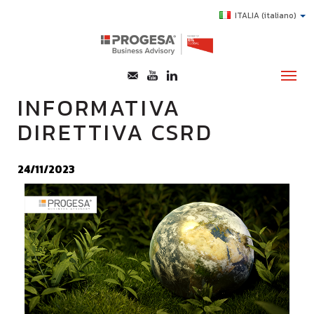
ITALIA
(italiano)
INFORMATIVA
DIRETTIVA CSRD
CHI SIAMO
SERVIZI
24/11/2023
TOPICS
HIGHLIGHTS
E-LEARNING
AGEVOLAZIONI
SUCCESS STORY
CONTATTI