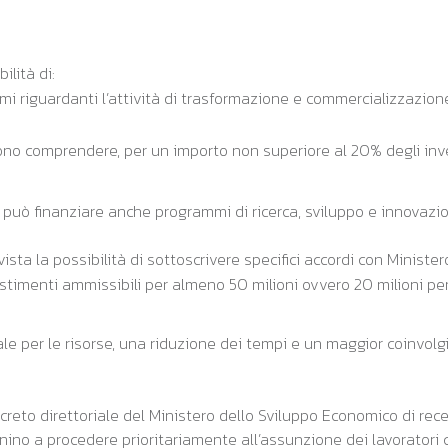
ilità di:
i riguardanti l’attività di trasformazione e commercializzazione 
sono comprendere, per un importo non superiore al 20% degli inv
a può finanziare anche programmi di ricerca, sviluppo e innovazi
ista la possibilità di sottoscrivere specifici accordi con Ministero,
timenti ammissibili per almeno 50 milioni ovvero 20 milioni per i
ziale per le risorse, una riduzione dei tempi e un maggior coinvo
l decreto direttoriale del Ministero dello Sviluppo Economico di 
no a procedere prioritariamente all’assunzione dei lavoratori c