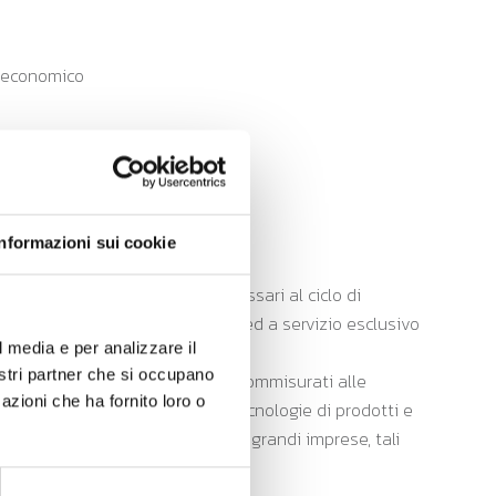
po economico
progetto
Informazioni sui cookie
 mezzi mobili strettamente necessari al ciclo di
e, identificabili singolarmente ed a servizio esclusivo
l media e per analizzare il
nostri partner che si occupano
mmi informatici devono essere commisurati alle
azioni che ha fornito loro o
ttate devono riguardare nuove tecnologie di prodotti e
a interessata dal progetto. Per le grandi imprese, tali