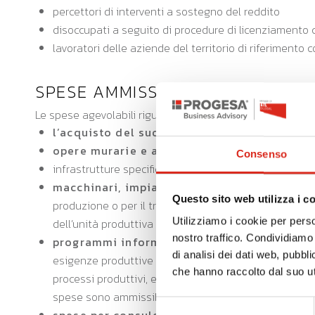
percettori di interventi a sostegno del reddito
disoccupati a seguito di procedure di licenziamento c
lavoratori delle aziende del territorio di riferimento c
SPESE AMMISSIBILI
Le spese agevolabili riguardano:
l’acquisto del suolo aziendale
, nella misura 
opere murarie e assimilate
(massimo 40% dell’
Consenso
infrastrutture specifiche aziendali
macchinari, impianti e attrezzature
, o anche 
Questo sito web utilizza i c
produzione o per il trasporto in conservazione condiz
Utilizziamo i cookie per perso
dell’unità produttiva oggetto delle agevolazioni:
nostro traffico. Condividiamo 
programmi informatici brevetti, licenze, k
di analisi dei dati web, pubbl
esigenze produttive e gestionali dell’impresa. I brev
che hanno raccolto dal suo uti
processi produttivi, e sono ammissibili solo per la part
spese sono ammissibili fino al 50% dell’investiment
Selezione