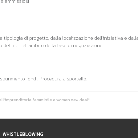
se ammissibili
a tipologia di progetto, dalla localizzazione dell’iniziativa e d
 definiti nell’ambito della fase di negoziazione.
esaurimento fondi. Procedura a sportello.
dell’imprenditoria femminile e women new deal"
WHISTLEBLOWING