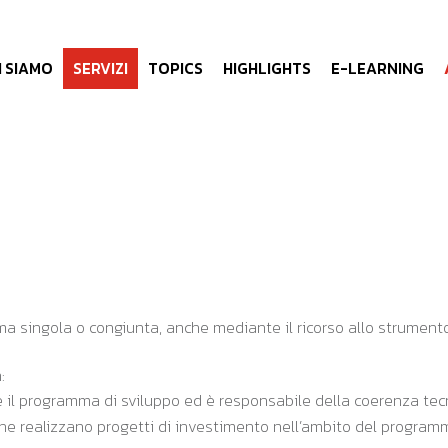
I SIAMO
SERVIZI
TOPICS
HIGHLIGHTS
E-LEARNING
rma singola o congiunta, anche mediante il ricorso allo strumento
n:
 il programma di sviluppo ed è responsabile della coerenza t
che realizzano progetti di investimento nell’ambito del program