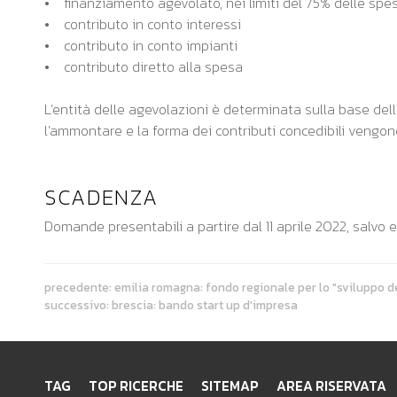
• finanziamento agevolato, nei limiti del 75% delle spe
• contributo in conto interessi
• contributo in conto impianti
• contributo diretto alla spesa
L’entità delle agevolazioni è determinata sulla base dell
l’ammontare e la forma dei contributi concedibili vengono
SCADENZA
Domande presentabili a partire dal 11 aprile 2022, salvo 
precedente:
emilia romagna: fondo regionale per lo "sviluppo 
successivo:
brescia: bando start up d'impresa
TAG
TOP RICERCHE
SITEMAP
AREA RISERVATA