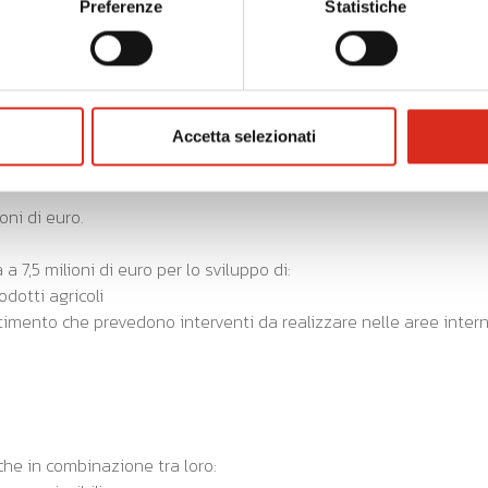
misura di misura massima del 4% delle spese per l’investimento 
Preferenze
Statistiche
ovazione sono agevolabili le spese relative:
ati di ricerca, dei brevetti e del know-how;
Accetta selezionati
l progetto di ricerca e sviluppo.
oni di euro.
a 7,5 milioni di euro per lo sviluppo di:
dotti agricoli
imento che prevedono interventi da realizzare nelle aree interne
che in combinazione tra loro: