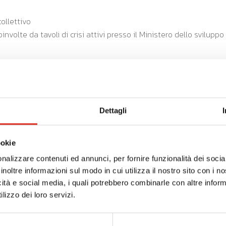
ollettivo
oinvolte da tavoli di crisi attivi presso il Ministero dello svilup
massima del 10% dell’investimento complessivo ammissibile del 
investimento complessivo)
Dettagli
i beni necessari all’attività amministrativa dell’impresa nonché i
ookie
ionata dei prodotti, purché dimensionati alla effettiva produzion
nalizzare contenuti ed annunci, per fornire funzionalità dei socia
inoltre informazioni sul modo in cui utilizza il nostro sito con i 
now-how e conoscenze tecniche non brevettate.
I progra
icità e social media, i quali potrebbero combinarle con altre inform
etti, le licenze, il know-how e le conoscenze tecniche non breve
lizzo dei loro servizi.
e in cui sono utilizzati per l’attività svolta nell’unità produttiv
o complessivo ammissibile