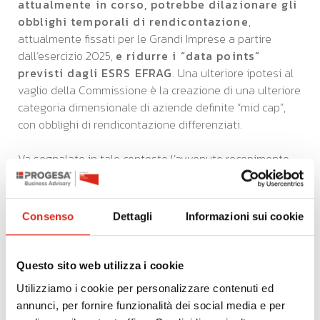
attualmente in corso, potrebbe dilazionare gli
obblighi temporali di rendicontazione
,
attualmente fissati per le Grandi Imprese a partire
dall’esercizio 2025,
e ridurre i “data points”
previsti dagli ESRS EFRAG
. Una ulteriore ipotesi al
vaglio della Commissione è la creazione di una ulteriore
categoria dimensionale di aziende definite “mid cap”,
con obblighi di rendicontazione differenziati.
Va segnalato in tale contesto l’avvenuto recepimento
della direttiva CSRD da parte dello Stato Italiano con il
D. Lgs. 125/2024, contrariamente ad altri Stati europei: in
attesa di notizie ufficiali e visto l’avvicinarsi del termine
Consenso
Dettagli
Informazioni sui cookie
temporale originariamente stabilito,
riteniamo
opportuno continuare i programmi in corso,
valutando nel caso le opportune
Questo sito web utilizza i cookie
semplificazioni in termini di pubblicità finale,
Utilizziamo i cookie per personalizzare contenuti ed
inserimento in nota integrativa e
annunci, per fornire funzionalità dei social media e per
asseverazione.