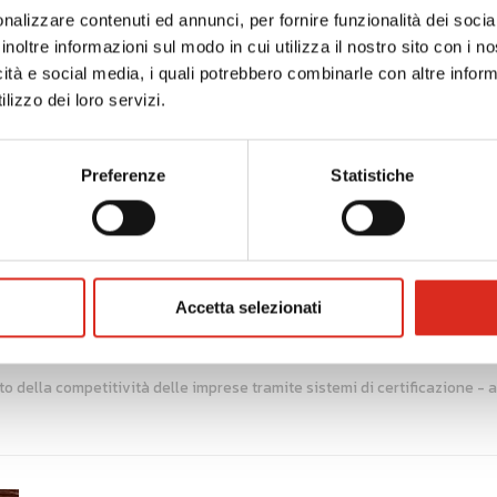
 non finanziarie.
nalizzare contenuti ed annunci, per fornire funzionalità dei socia
do
dal 1°gennaio 2026 al 31 dicembre 2026.
La spesa m
inoltre informazioni sul modo in cui utilizza il nostro sito con i 
ione conclusiva, redatta e sottoscritta digitalmente dal fornitor
icità e social media, i quali potrebbero combinarle con altre inform
llegamento tra gli interventi completamente realizzati ed almeno 
lizzo dei loro servizi.
Preferenze
Statistiche
uti, fino ad un
massimo di € 5.000.
Sono riconosciute
premi
2026 al 29 gennaio 2027.
Accetta selezionati
o della competitività delle imprese tramite sistemi di certificazione -