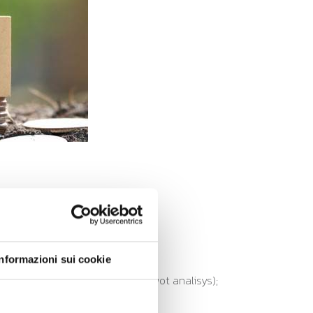
tori economici.
Informazioni sui cookie
nt);
sizione verso la sostenibilità (swot analisys);