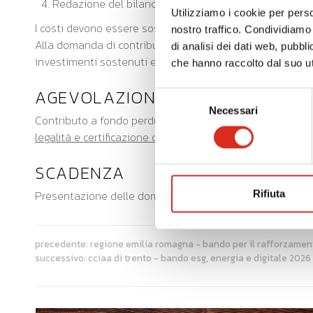
Redazione del bilancio di sostenibilità - dichiarazioni
Utilizziamo i cookie per perso
I costi devono essere sostenuti dalle imprese nel perio
nostro traffico. Condividiamo 
Alla domanda di contributo deve essere allegata una relaz
di analisi dei dati web, pubbl
investimenti sostenuti ed evidenzi, in particolare, il co
che hanno raccolto dal suo uti
AGEVOLAZIONE
Selezione
Necessari
del
Contributo a fondo perduto pari al
50%
dei costi sosten
consenso
legalità e certificazione di parità di genere.
SCADENZA
Presentazione delle domande a partire
dal 18 marzo 
Rifiuta
precedente:
regione emilia romagna - bando per il rafforzament
successivo:
cciaa di trento - bando esg, energia e digitale 2026