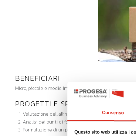
BENEFICIARI
Micro, piccole e medie imprese con sede legale e/o unità l
PROGETTI E SPESE AMMISSIBILI
Consenso
Valutazione dell'allineamento dell'impresa con indicat
Analisi dei punti di forza e debolezza, delle opportuni
Formulazione di un piano strategico/progettuale di dett
Questo sito web utilizza i c