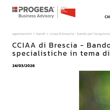
CH
agevolazioni
>
bandi
>
cciaa di brescia - bando per l'acquisiz
CCIAA di Brescia - Bando
specialistiche in tema d
24/03/2026