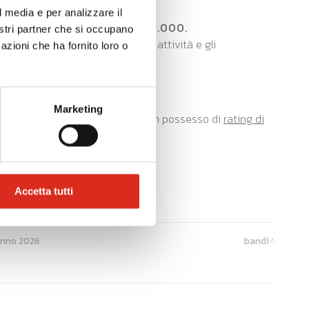
l media e per analizzare il
inima ammissibile è di € 2.000.
nostri partner che si occupano
e/consulente, che specifichi le attività e gli
azioni che ha fornito loro o
una delle azioni di sui sopra.
Marketing
alità aggiuntive
per le imprese in possesso di
rating di
Accetta tutti
 anno 2026
bandi