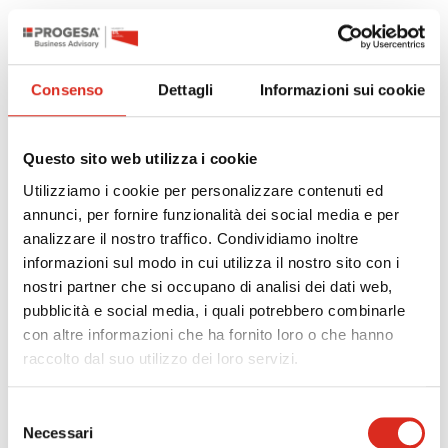
Progetti di investimento per il miglioramento,
l’innovazione e il potenziamento dell’attività d’impresa.
Spese ammissibili:
Consenso
Dettagli
Informazioni sui cookie
Macchinari, attrezzature e arredi connessi all’attività
primaria
Questo sito web utilizza i cookie
Sistemi di cassa evoluti e Mobile POS (inclusi
software di funzionamento)
Utilizziamo i cookie per personalizzare contenuti ed
Digital Marketing: content e social media marketing,
annunci, per fornire funzionalità dei social media e per
analizzare il nostro traffico. Condividiamo inoltre
display advertising, email marketing, couponing,
informazioni sul modo in cui utilizza il nostro sito con i
blogging
nostri partner che si occupano di analisi dei dati web,
Campagne promozionali su motori di ricerca, social e
pubblicità e social media, i quali potrebbero combinarle
marketplace (Google Ads, Facebook Ads, Amazon
con altre informazioni che ha fornito loro o che hanno
Advertising)
raccolto dal suo utilizzo dei loro servizi.
Fatture emesse e pagate dal 24/03/2026 al 25/01/2027,
con indicazione del CUP e pagamenti tracciabili.
Selezione
Necessari
del