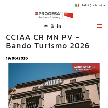
ITALIA
(italiano)
CCIAA CR MN PV -
Bando Turismo 2026
CHI SIAMO
SERVIZI
19/06/2026
TOPICS
HIGHLIGHTS
E-LEARNING
AGEVOLAZIONI
SUCCESS STORY
CONTATTI