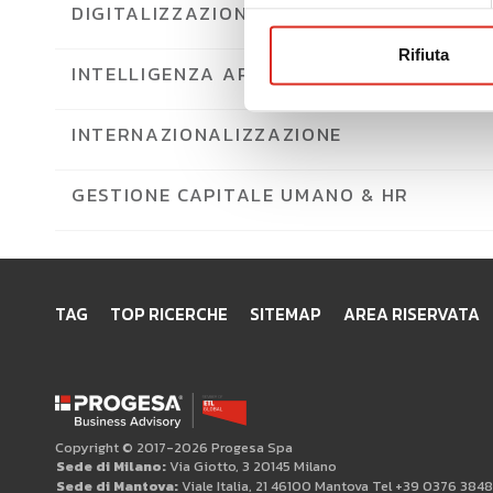
DIGITALIZZAZIONE DEI PROCESSI
Rifiuta
INTELLIGENZA ARTIFICIALE
INTERNAZIONALIZZAZIONE
GESTIONE CAPITALE UMANO & HR
TAG
TOP RICERCHE
SITEMAP
AREA RISERVATA
Copyright © 2017-2026 Progesa Spa
Sede di Milano:
Via Giotto, 3 20145 Milano
Sede di Mantova:
Viale Italia, 21 46100 Mantova Tel +39 0376 384