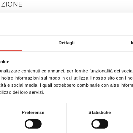
AZIONE
SI
Dettagli
 HR
ookie
nalizzare contenuti ed annunci, per fornire funzionalità dei socia
inoltre informazioni sul modo in cui utilizza il nostro sito con i 
icità e social media, i quali potrebbero combinarle con altre inform
Durata
C
lizzo dei loro servizi.
da definire
d
Preferenze
Statistiche
da definire
d