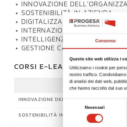
INNOVAZIONE DELL’ORGANIZZ
SOSTENIBILITÀ IN AZIENDA
DIGITALIZZAZIONE DEI PROCES
INTERNAZIONALIZZAZIONE
INTELLIGENZA ARTIFICIALE
Consenso
GESTIONE CAPITALE UMANO &
Questo sito web utilizza i c
CORSI E-LEARNING
Utilizziamo i cookie per perso
nostro traffico. Condividiamo 
di analisi dei dati web, pubbl
che hanno raccolto dal suo uti
INNOVAZIONE DELL’ORGANIZZAZIONE
Selezione
Necessari
del
SOSTENIBILITÀ IN AZIENDA
consenso