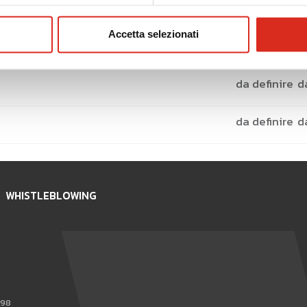
da definire
d
Accetta selezionati
da definire
d
da definire
d
da definire
d
WHISTLEBLOWING
898