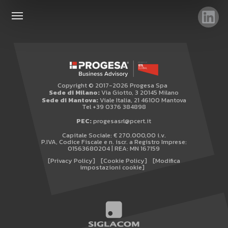
TAG
TOP RICERCHE
SITEMAP
Copyright © 2017-2026 Progesa Spa
AREA RISERVATA
Sede di Milano:
Via Giotto, 3 20145 Milano
Sede di Mantova:
Viale Italia, 21 46100 Mantova
WHISTLEBLOWING
Tel +39 0376 384898
PEC:
progesasrl@pcert.it
Capitale Sociale: € 270.000,00 i.v.
P.IVA, Codice Fiscale e n. iscr. a Registro Imprese:
01563680204 | REA: MN 167159
[Privacy Policy]
[Cookie Policy]
[Modifica
impostazioni cookie]