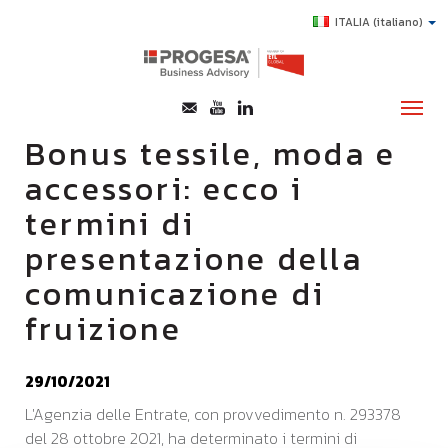
ITALIA
(italiano)
Bonus tessile, moda e
accessori: ecco i
CHI SIAMO
termini di
SERVIZI
presentazione della
TOPICS
comunicazione di
HIGHLIGHTS
fruizione
E-LEARNING
AGEVOLAZIONI
29/10/2021
SUCCESS STORY
L'Agenzia delle Entrate, con provvedimento n. 293378
del 28 ottobre 2021, ha determinato i termini di
CONTATTI