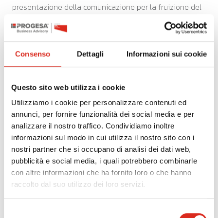
presentazione della comunicazione per la fruizione del
credito d’imposta sulle rimanenze finali di magazzino
nel settore tessile, della moda e degli accessori.
La comunicazione può essere trasmessa:
Consenso
Dettagli
Informazioni sui cookie
- dal 29 ottobre 2021 al 22 novembre 2021, con
riferimento al periodo d’imposta in corso alla data di
entrata in vigore delle disposizioni di cui al D.P.C.M. 9
Questo sito web utilizza i cookie
marzo 2020;
Utilizziamo i cookie per personalizzare contenuti ed
- dal 10 maggio 2022 al 10 giugno 2022, con riferimento
annunci, per fornire funzionalità dei social media e per
al periodo d’imposta in corso al 31 dicembre 2021.
analizzare il nostro traffico. Condividiamo inoltre
informazioni sul modo in cui utilizza il nostro sito con i
Per la fruizione del credito, tuttavia, bisognerà
nostri partner che si occupano di analisi dei dati web,
attendere la decisione di autorizzazione della misura
pubblicità e social media, i quali potrebbero combinarle
da parte della Commissione Europea.
con altre informazioni che ha fornito loro o che hanno
raccolto dal suo utilizzo dei loro servizi.
precedente:
mise: 2.550 domande presentate per brevetti,
Selezione
marchi, disegni