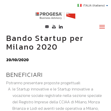
ITALIA
(italiano)
Bando Startup per
Milano 2020
CHI SIAMO
SERVIZI
20/10/2020
TOPICS
BENEFICIARI
HIGHLIGHTS
Potranno presentare proposte progettuali:
E-LEARNING
le Startup innovative e le Startup innovative a
AGEVOLAZIONI
vocazione sociale registrate nella sezione speciale
SUCCESS STORY
del Registro Imprese della CCIAA di Milano, Monza
Brianza e Lodi ed aventi sede operativa a Milano;
CONTATTI