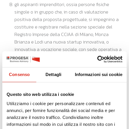
gli aspiranti imprenditori, ossia persone fisiche
singole o in gruppo che, in caso di valutazione
positiva della proposta progettuale, si impegnino a
costituire e registrare nella sezione speciale del
Registro Imprese della CCIAA di Milano, Monza
Brianza e Lodi una nuova startup innovativa, o
innovativa a vocazione sociale, con sede operativa a
Milano, entro 90 giorni solari dalla determinazione di
approvazione della graduatoria dei beneficiari.
Le start up possono avere sede operativa in
Consenso
Dettagli
Informazioni sui cookie
condivisione con altre imprese/organizzazioni già attive,
in spazi di lavoro condiviso (incubatori, coworking etc.) o
presso uffici offerti in locazione temporanea in strutture
Questo sito web utilizza i cookie
collettive.
Utilizziamo i cookie per personalizzare contenuti ed
annunci, per fornire funzionalità dei social media e per
analizzare il nostro traffico. Condividiamo inoltre
PROGETTI AMMISSIBILI
informazioni sul modo in cui utilizza il nostro sito con i