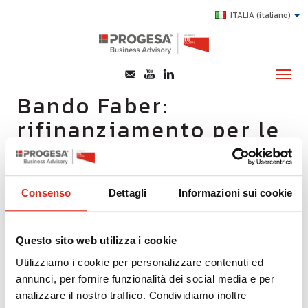
ITALIA
(italiano)
Bando Faber:
rifinanziamento per le
CHI SIAMO
piccole imprese
SERVIZI
TOPICS
21/05/2019
Consenso
Dettagli
Informazioni sui cookie
HIGHLIGHTS
Visto il successo dell’iniziativa, la Regione Lombardia ha
deciso di rifinanziare il Bando FABER destinato a
E-LEARNING
Questo sito web utilizza i cookie
sostenere gli investimenti delle micro e piccole imprese
AGEVOLAZIONI
per l’ottimizzazione e l’innovazione dei processi
Utilizziamo i cookie per personalizzare contenuti ed
produttivi. E’ prevista a brevissimo la riapertura dello
SUCCESS STORY
annunci, per fornire funzionalità dei social media e per
sportello con una dotazione di 7,5 milioni di euro.
analizzare il nostro traffico. Condividiamo inoltre
CONTATTI