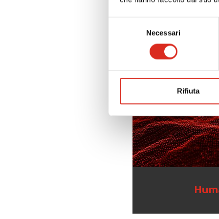
Fi
Selezione
Necessari
del
consenso
Rifiuta
Huma